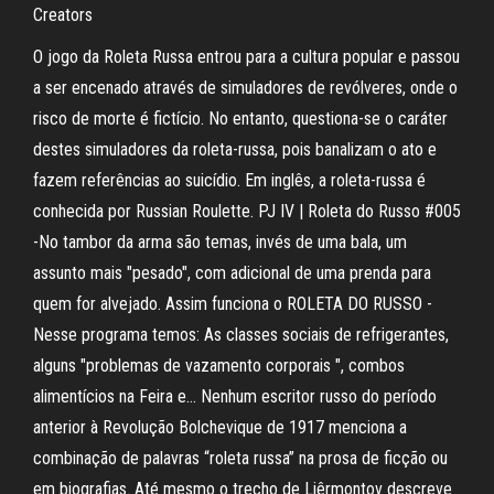
Creators
O jogo da Roleta Russa entrou para a cultura popular e passou
a ser encenado através de simuladores de revólveres, onde o
risco de morte é fictício. No entanto, questiona-se o caráter
destes simuladores da roleta-russa, pois banalizam o ato e
fazem referências ao suicídio. Em inglês, a roleta-russa é
conhecida por Russian Roulette. PJ IV | Roleta do Russo #005
-No tambor da arma são temas, invés de uma bala, um
assunto mais "pesado", com adicional de uma prenda para
quem for alvejado. Assim funciona o ROLETA DO RUSSO -
Nesse programa temos: As classes sociais de refrigerantes,
alguns "problemas de vazamento corporais ", combos
alimentícios na Feira e… Nenhum escritor russo do período
anterior à Revolução Bolchevique de 1917 menciona a
combinação de palavras “roleta russa” na prosa de ficção ou
em biografias. Até mesmo o trecho de Liêrmontov descreve