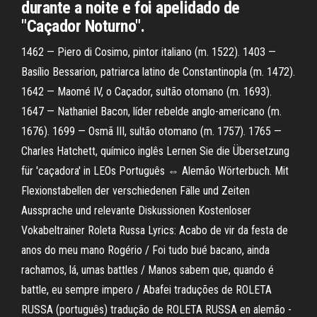
durante a noite e foi apelidado de
"Caçador Noturno".
1462 — Piero di Cosimo, pintor italiano (m. 1522). 1403 —
Basílio Bessarion, patriarca latino de Constantinopla (m. 1472).
1642 — Maomé IV, o Caçador, sultão otomano (m. 1693).
1647 — Nathaniel Bacon, líder rebelde anglo-americano (m.
1676). 1699 — Osmã III, sultão otomano (m. 1757). 1765 —
Charles Hatchett, químico inglês Lernen Sie die Übersetzung
für 'caçadora' in LEOs Português ⇔ Alemão Wörterbuch. Mit
Flexionstabellen der verschiedenen Fälle und Zeiten
Aussprache und relevante Diskussionen Kostenloser
Vokabeltrainer Roleta Russa Lyrics: Acabo de vir da festa de
anos do meu mano Rogério / Foi tudo bué bacano, ainda
rachamos, lá, umas battles / Manos sabem que, quando é
battle, eu sempre impero / Abafei traduções de ROLETA
RUSSA (português) tradução de ROLETA RUSSA en alemão -