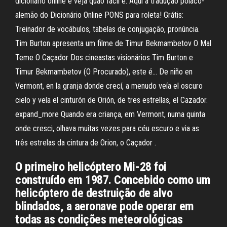
dicionário online e veja quão fácil é. Aqui a tradução polaco-
alemão do Dicionário Online PONS para roleta! Grátis:
Treinador de vocábulos, tabelas de conjugação, pronúncia.
Tim Burton apresenta um filme de Timur Bekmambetov O Mal
Teme O Caçador Dos cineastas visionários Tim Burton e
Timur Bekmambetov (O Procurado), este é… De niño en
Vermont, en la granja donde crecí, a menudo veía el oscuro
cielo y veía el cinturón de Orión, de tres estrellas, el Cazador.
expand_more Quando era criança, em Vermont, numa quinta
onde cresci, olhava muitas vezes para céu escuro e via as
três estrelas da cintura de Orion, o Caçador .
O primeiro helicóptero Mi-28 foi
construído em 1987. Concebido como um
helicóptero de destruição de alvo
blindados, a aeronave pode operar em
todas as condições meteorológicas