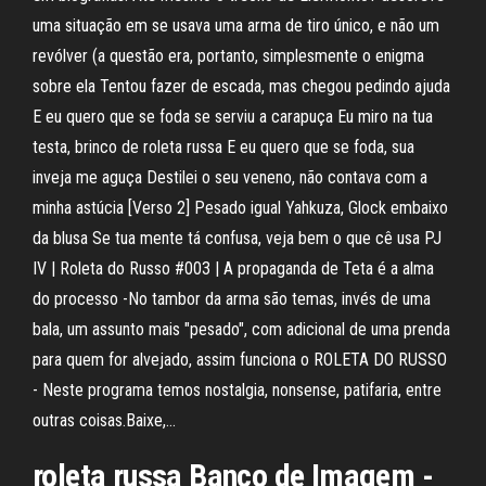
uma situação em se usava uma arma de tiro único, e não um
revólver (a questão era, portanto, simplesmente o enigma
sobre ela Tentou fazer de escada, mas chegou pedindo ajuda
E eu quero que se foda se serviu a carapuça Eu miro na tua
testa, brinco de roleta russa E eu quero que se foda, sua
inveja me aguça Destilei o seu veneno, não contava com a
minha astúcia [Verso 2] Pesado igual Yahkuza, Glock embaixo
da blusa Se tua mente tá confusa, veja bem o que cê usa PJ
IV | Roleta do Russo #003 | A propaganda de Teta é a alma
do processo -No tambor da arma são temas, invés de uma
bala, um assunto mais "pesado", com adicional de uma prenda
para quem for alvejado, assim funciona o ROLETA DO RUSSO
- Neste programa temos nostalgia, nonsense, patifaria, entre
outras coisas.Baixe,…
roleta russa Banco de Imagem -